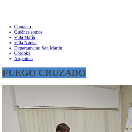
Contacto
Quiénes somos
Villa María
Villa Nueva
Departamento San Martín
Córdoba
Argentina
FUEGO CRUZADO